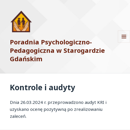
Poradnia Psychologiczno-
MENU
Pedagogiczna w Starogardzie
I
WIDG
Gdańskim
Kontrole i audyty
Dnia 26.03.2024 r. przeprowadzono audyt KRI i
uzyskano ocenę pozytywną po zrealizowaniu
zaleceń.